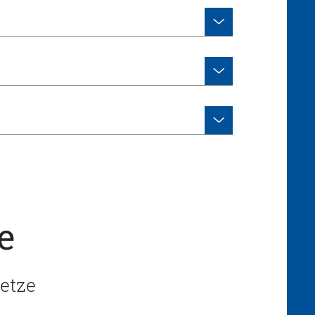
e
etze