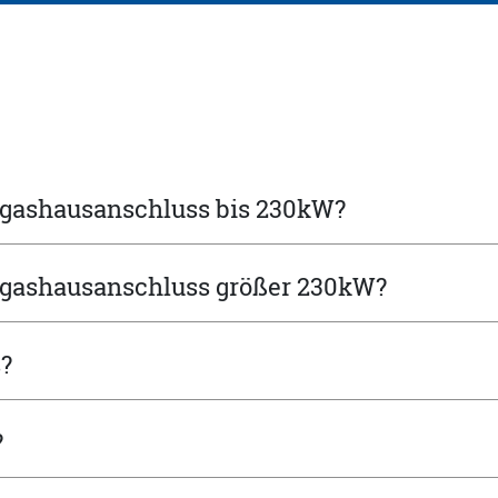
rdgashausanschluss bis 230kW?
rdgashausanschluss größer 230kW?
?
?